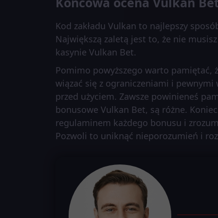
Końcowa ocena Vulkan Be
Kod zakładu Vulkan to najlepszy sposó
Największą zaletą jest to, że nie musi
kasynie Vulkan Bet.
Pomimo powyższego warto pamiętać, ż
wiązać się z ograniczeniami i pewnymi
przed użyciem. Zawsze powinieneś pamię
bonusowe Vulkan Bet, są różne. Koniecz
regulaminem każdego bonusu i zrozumi
Pozwoli to uniknąć nieporozumień i ro