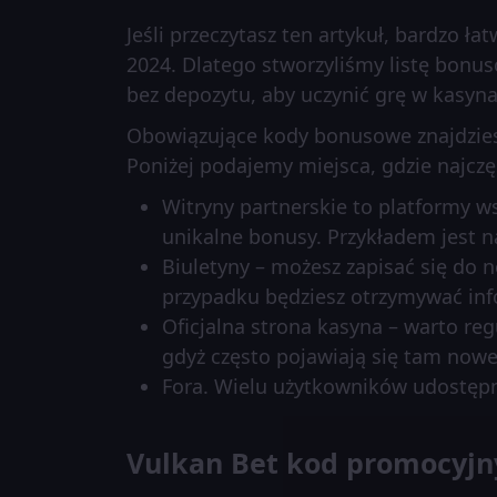
Jeśli przeczytasz ten artykuł, bardzo ł
2024. Dlatego stworzyliśmy listę bonu
bez depozytu, aby uczynić grę w kasynac
Obowiązujące kody bonusowe znajdziesz 
Poniżej podajemy miejsca, gdzie najczę
Witryny partnerskie to platformy 
unikalne bonusy. Przykładem jest n
Biuletyny – możesz zapisać się do 
przypadku będziesz otrzymywać in
Oficjalna strona kasyna – warto reg
gdyż często pojawiają się tam now
Fora. Wielu użytkowników udostępn
Vulkan Bet kod promocyjn