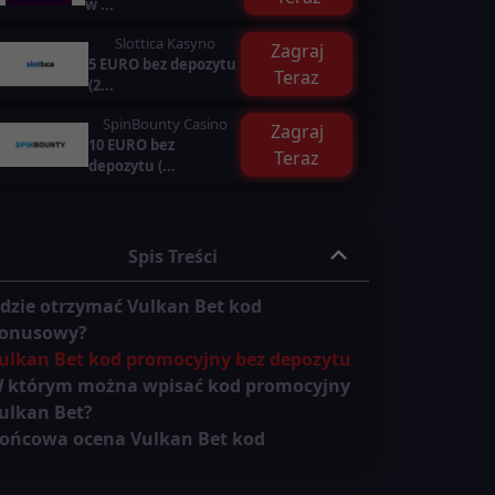
w ...
Slottica Kasyno
Zagraj
5 EURO bez depozytu
Teraz
(2...
SpinBounty Casino
Zagraj
10 EURO bez
Teraz
depozytu (...
Spis Treści
dzie otrzymać Vulkan Bet kod
onusowy?
ulkan Bet kod promocyjny bez depozytu
 którym można wpisać kod promocyjny
ulkan Bet?
ońcowa ocena Vulkan Bet kod