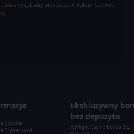
 ten artykuł, aby przedstawić Vulkan bet kod
ny.
ormacja
Ekskluzywny bo
bez depozytu
r
ka Cookies
All Right Casino Bonus Bez
ka Prywatności
Depozytu