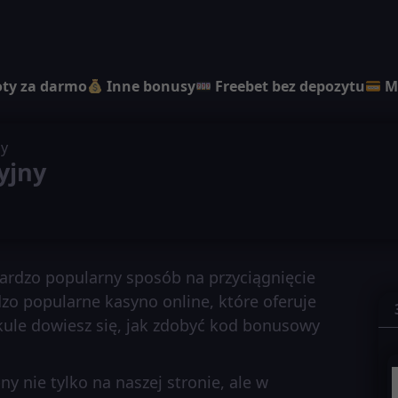
oty za darmo
Inne bonusy
Freebet bez depozytu
Me
ny
yjny
ardzo popularny sposób na przyciągnięcie
dzo popularne kasyno online, które oferuje
ule dowiesz się, jak zdobyć kod bonusowy
y nie tylko na naszej stronie, ale w