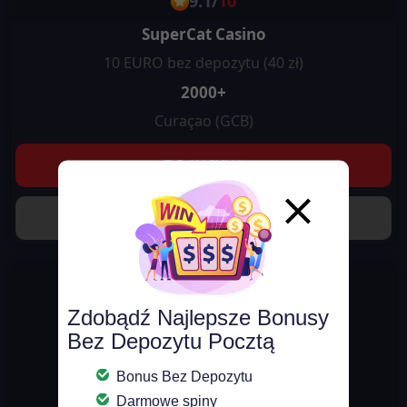
9.1
/
10
SuperCat Casino
10 EURO bez depozytu (40 zł)
2000+
Curaçao (GCB)
DO KASYNA
WSZYSTKIE BONUSY
Zdobądź Najlepsze Bonusy
Bez Depozytu Pocztą
Bonus Bez Depozytu
Darmowe spiny