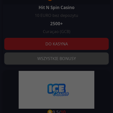
Hit N Spin Casino
10 EURO bez depozytu
2500+
Curaçao (GCB)
DO KASYNA
WSZYSTKIE BONUSY
9.5
/
10