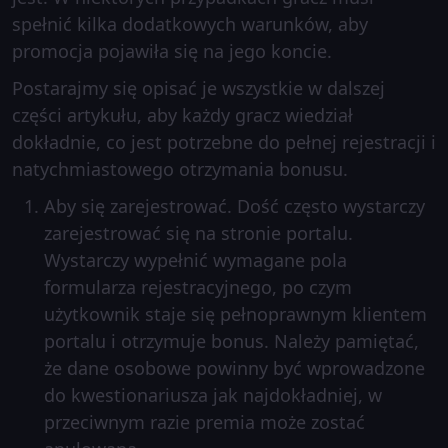
spełnić kilka dodatkowych warunków, aby
promocja pojawiła się na jego koncie.
Postarajmy się opisać je wszystkie w dalszej
części artykułu, aby każdy gracz wiedział
dokładnie, co jest potrzebne do pełnej rejestracji i
natychmiastowego otrzymania bonusu.
Aby się zarejestrować. Dość często wystarczy
zarejestrować się na stronie portalu.
Wystarczy wypełnić wymagane pola
formularza rejestracyjnego, po czym
użytkownik staje się pełnoprawnym klientem
portalu i otrzymuje bonus. Należy pamiętać,
że dane osobowe powinny być wprowadzone
do kwestionariusza jak najdokładniej, w
przeciwnym razie premia może zostać