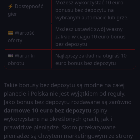
Możesz wykorzystać 10 euro
Dostępność
bonusu bez depozytu na
gier
wybranym automacie lub grze.
Możesz ustawić swój własny
Wartość
zakład w ciągu 10 euro bonus
oferty
bez depozytu
Warunki
Najlepszy zakład na otigraš 10
obrotu
euro bonus bez depozytu
Takie bonusy bez depozytu są modne na całej
planecie i Polska nie jest wyjątkiem od reguły.
Jako bonus bez depozytu rozdawane są zarówno
darmowe 10 euro bez depozytu
spiny
wykorzystane na określonych grach, jak i
prawdziwe pieniądze. Skoro przekazywane
pieniądze są chwytem marketingowym ze strony