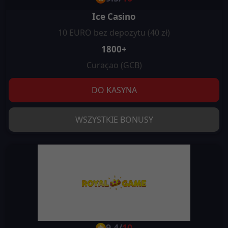
Ice Casino
10 EURO bez depozytu (40 zł)
1800+
Curaçao (GCB)
DO KASYNA
WSZYSTKIE BONUSY
9.4
/
10