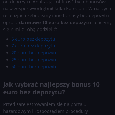
od depozytu. Analizując obfitość tych bonusów,
nasz zespół wyodrębnił kilka kategorii. W naszych
recenzjach zebraliśmy inne bonusy bez depozytu
oprócz
darmowe 10 euro bez depozytu
i chcemy
się nimi z Tobą podzielić:
5 euro bez depozytu
7 euro bez depozytu
20 euro bez depozytu
25 euro bez depozytu
50 euro bez depozytu
Jak wybrać najlepszy bonus 10
euro bez depozytu?
Przed zarejestrowaniem się na portalu
hazardowym i rozpoczęciem procedury