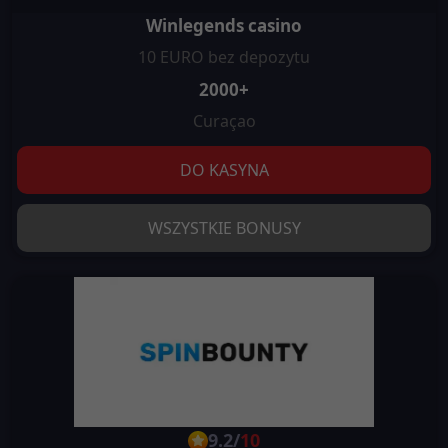
Winlegends casino
10 EURO bez depozytu
2000+
Curaçao
DO KASYNA
WSZYSTKIE BONUSY
9.2
/
10