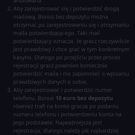
anulowana.
Aby zarejestrować się i potwierdzić drogą
mailową. Bonus bez depozytu można
otrzymać po zarejestrowaniu się i otrzymaniu
maila potwierdzającego. Taki mail
potwierdzający oznacza, że gracz rzeczywiście
jest prawdziwy i chce grać w tym konkretnym
kasyno. Dlatego po przejściu przez proces
rejestracji gracz powinien koniecznie
potwierdzić maila i nie zapomnieć o wpisaniu
prawdziwych danych o sobie.
Aby zarejestrować i potwierdzić numer
telefonu. Bonus
10 euro bez depozytu
również trafi na konto gracza po podaniu
numeru telefonu i potwierdzeniu konta na
jego podstawie. Najważniejsza jest
rejestracja, dlatego należy jak najbardziej