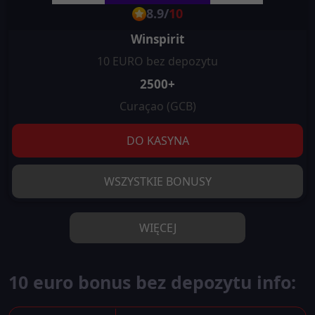
8.9
/
10
Winspirit
10 EURO bez depozytu
2500+
Curaçao (GCB)
DO KASYNA
WSZYSTKIE BONUSY
WIĘCEJ
10 euro bonus bez depozytu info: