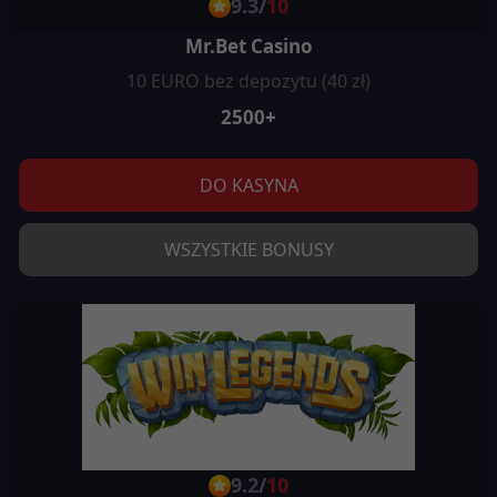
9.3
/
10
Mr.Bet Casino
10 EURO bez depozytu (40 zł)
2500+
DO KASYNA
WSZYSTKIE BONUSY
9.2
/
10