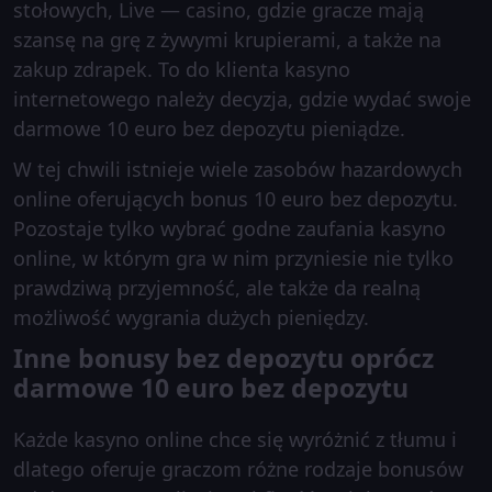
stołowych, Live — casino, gdzie gracze mają
szansę na grę z żywymi krupierami, a także na
zakup zdrapek. To do klienta kasyno
internetowego należy decyzja, gdzie wydać swoje
darmowe 10 euro bez depozytu pieniądze.
W tej chwili istnieje wiele zasobów hazardowych
online oferujących bonus 10 euro bez depozytu.
Pozostaje tylko wybrać godne zaufania kasyno
online, w którym gra w nim przyniesie nie tylko
prawdziwą przyjemność, ale także da realną
możliwość wygrania dużych pieniędzy.
Inne bonusy bez depozytu oprócz
darmowe 10 euro bez depozytu
Każde kasyno online chce się wyróżnić z tłumu i
dlatego oferuje graczom różne rodzaje bonusów