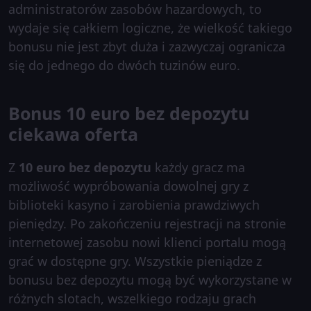
administratorów zasobów hazardowych, to
wydaje się całkiem logiczne, że wielkość takiego
bonusu nie jest zbyt duża i zazwyczaj ogranicza
się do jednego do dwóch tuzinów euro.
Bonus
10 euro bez depozytu
ciekawa oferta
Z
10 euro bez depozytu
każdy gracz ma
możliwość wypróbowania dowolnej gry z
biblioteki kasyno i zarobienia prawdziwych
pieniędzy. Po zakończeniu rejestracji na stronie
internetowej zasobu nowi klienci portalu mogą
grać w dostępne gry. Wszystkie pieniądze z
bonusu bez depozytu mogą być wykorzystane w
różnych slotach, wszelkiego rodzaju grach