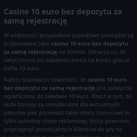
Casino 10 euro bez depozytu za
samą rejestrację
W większości przypadków prawdziwe pieniądze są
przyznawane jako
casino 10 euro bez depozytu
za samą rejestrację
na stronie. Oznacza to, że
natychmiast po założeniu konta na konto gracza
trafia 10 euro.
Należy stanowczo stwierdzić, że
casino 10 euro
bez depozytu za samą rejestrację
jest zazwyczaj
ograniczony do zaledwie 10 euro. Rzecz w tym, że
duże bonusy są nieopłacalne dla wirtualnych
salonów gier, ponieważ takie oferty bonusowe to
tylko subtelny chwyt reklamowy, który powinien
przyciągnąć potencjalnych klientów do gry na