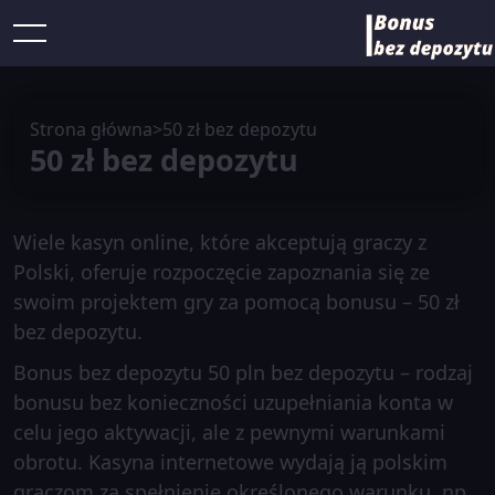
Strona główna
>
50 zł bez depozytu
Sloty
Freebet
Darmowa
Darmowe
Inne
Metody
50 zł bez depozytu
za
bez
kasa
spiny
bonusy
płatności
darmo
depozytu
Wiele kasyn online, które akceptują graczy z
Polski, oferuje rozpoczęcie zapoznania się ze
swoim projektem gry za pomocą bonusu – 50 zł
bez depozytu.
Bonus bez depozytu 50 pln bez depozytu – rodzaj
bonusu bez konieczności uzupełniania konta w
celu jego aktywacji, ale z pewnymi warunkami
obrotu. Kasyna internetowe wydają ją polskim
graczom za spełnienie określonego warunku, np.