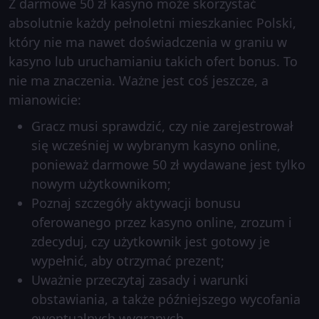
Z darmowe 50 zł kasyno może skorzystać
absolutnie każdy pełnoletni mieszkaniec Polski,
który nie ma nawet doświadczenia w graniu w
kasyno lub uruchamianiu takich ofert bonus. To
nie ma znaczenia. Ważne jest coś jeszcze, a
mianowicie:
Gracz musi sprawdzić, czy nie zarejestrował
się wcześniej w wybranym kasyno online,
ponieważ darmowe 50 zł wydawane jest tylko
nowym użytkownikom;
Poznaj szczegóły aktywacji bonusu
oferowanego przez kasyno online, zrozum i
zdecyduj, czy użytkownik jest gotowy je
wypełnić, aby otrzymać prezent;
Uważnie przeczytaj zasady i warunki
obstawiania, a także późniejszego wycofania
ewentualnych wygranych.