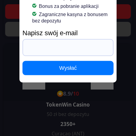
Bonus za pobranie aplikacji
DO KASYNA
Zagraniczne kasyna z bonusem
bez depozytu
WSZYSTKIE BONUSY
Napisz swój e-mail
Wysłać
8.9
/
10
TokenWin Casino
50 zł bez depozytu
2350+
Curaçao (ANT)