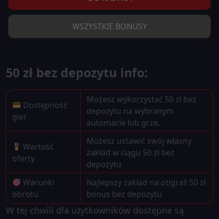
WSZYSTKIE BONUSY
50 zł bez depozytu info:
Możesz wykorzystać 50 zł bez
Dostępność
depozytu na wybranym
gier
automacie lub grze.
Możesz ustawić swój własny
Wartość
zakład w ciągu 50 zł bez
oferty
depozytu
Warunki
Najlepszy zakład na otigraš 50 zł
obrotu
bonus bez depozytu
W tej chwili dla użytkowników dostępne są