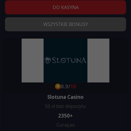
DO KASYNA
WSZYSTKIE BONUSY
8.9
/
10
Slotuna Casino
50 zł bez depozytu
2350+
Curaçao