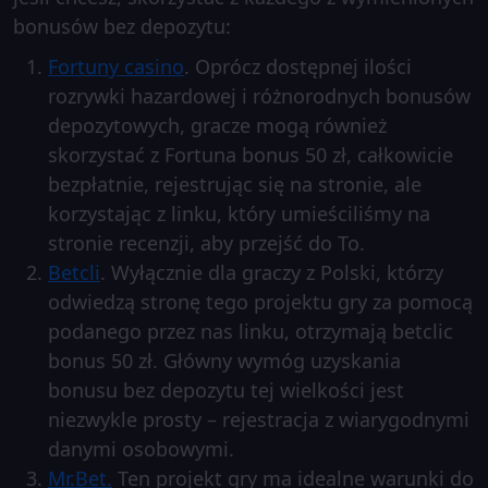
bonusów bez depozytu:
Fortuny casino
. Oprócz dostępnej ilości
rozrywki hazardowej i różnorodnych bonusów
depozytowych, gracze mogą również
skorzystać z Fortuna bonus 50 zł, całkowicie
bezpłatnie, rejestrując się na stronie, ale
korzystając z linku, który umieściliśmy na
stronie recenzji, aby przejść do To.
Betcli
. Wyłącznie dla graczy z Polski, którzy
odwiedzą stronę tego projektu gry za pomocą
podanego przez nas linku, otrzymają betclic
bonus 50 zł. Główny wymóg uzyskania
bonusu bez depozytu tej wielkości jest
niezwykle prosty – rejestracja z wiarygodnymi
danymi osobowymi.
Mr.Bet.
Ten projekt gry ma idealne warunki do