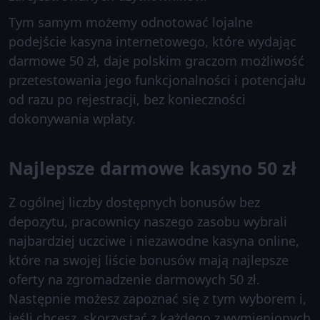
Tym samym możemy odnotować lojalne
podejście kasyna internetowego, które wydając
darmowe 50 zł, daje polskim graczom możliwość
przetestowania jego funkcjonalności i potencjału
od razu po rejestracji, bez konieczności
dokonywania wpłaty.
Najlepsze darmowe kasyno 50 zł
Z ogólnej liczby dostępnych bonusów bez
depozytu, pracownicy naszego zasobu wybrali
najbardziej uczciwe i niezawodne kasyna online,
które na swojej liście bonusów mają najlepsze
oferty na zgromadzenie darmowych 50 zł.
Następnie możesz zapoznać się z tym wyborem i,
jeśli chcesz, skorzystać z każdego z wymienionych