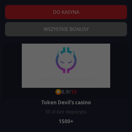
DO KASYNA
WSZYSTKIE BONUSY
8.9
/
10
Token Devil's casino
50 zł bez depozytu
1500+