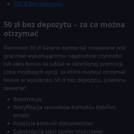
100 zł bez depozytu
50 zł bez depozytu – za co można
otrzymać
Darmowe 50 zł kasyno zazwyczaj rozdawane jest
graczowi wykonującemu najprostsze czynności
lub jako bonus za udział w określonej promocji.
Lista możliwych opcji, za które możesz otrzymać
bonus w wysokości 50 zł bez depozytu, powinna
zawierać:
Rejestracja;
Weryfikacja sposobów kontaktu (telefon,
email);
Przejście kontroli dokumentów;
Subskrypcja sieci społecznościowej;