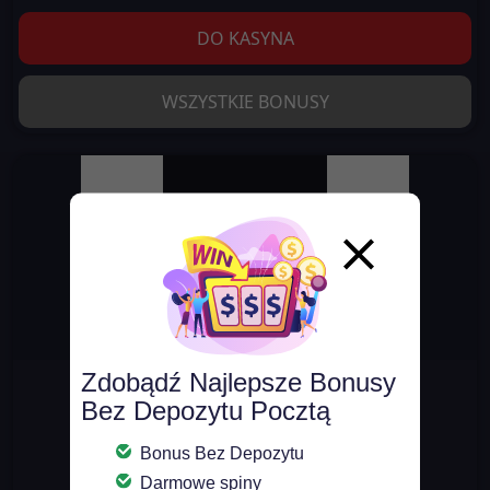
DO KASYNA
WSZYSTKIE BONUSY
8.9
/
10
Vegas Legacy
Zdobądź Najlepsze Bonusy
Bez Depozytu Pocztą
50 zł bez depozytu
2500+
Bonus Bez Depozytu
Curaçao (GCB)
Darmowe spiny