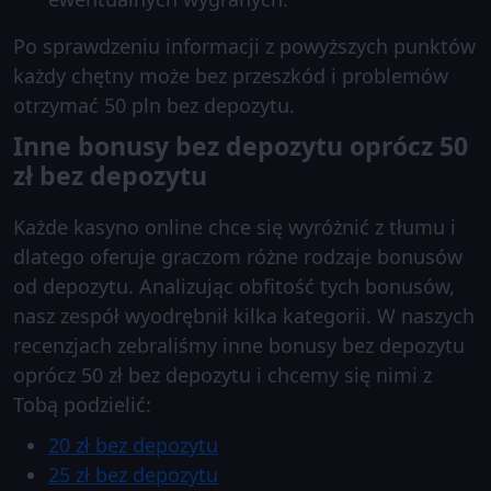
Po sprawdzeniu informacji z powyższych punktów
każdy chętny może bez przeszkód i problemów
otrzymać 50 pln bez depozytu.
Inne bonusy bez depozytu oprócz 50
zł bez depozytu
Każde kasyno online chce się wyróżnić z tłumu i
dlatego oferuje graczom różne rodzaje bonusów
od depozytu. Analizując obfitość tych bonusów,
nasz zespół wyodrębnił kilka kategorii. W naszych
recenzjach zebraliśmy inne bonusy bez depozytu
oprócz 50 zł bez depozytu
i chcemy się nimi z
Tobą podzielić:
20 zł bez depozytu
25 zł bez depozytu