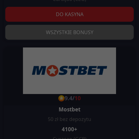
DO KASYNA
WSZYSTKIE BONUSY
9.4
/
10
Mostbet
50 zł bez depozytu
4100+