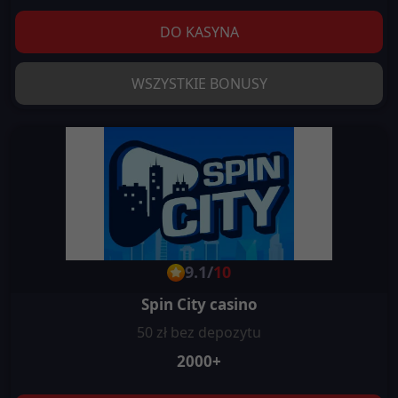
DO KASYNA
WSZYSTKIE BONUSY
9.1
/
10
Spin City casino
50 zł bez depozytu
2000+