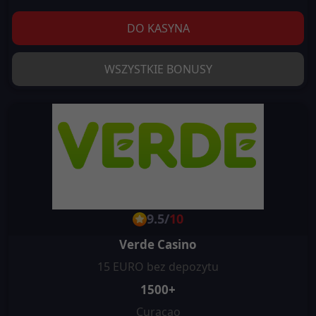
DO KASYNA
WSZYSTKIE BONUSY
9.5
/
10
Verde Casino
15 EURO bez depozytu
1500+
Curaçao