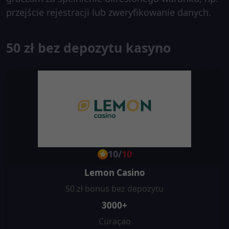
przejście rejestracji lub zweryfikowanie danych.
50 zł bez depozytu kasyno
10
/
10
Lemon Casino
50 zł bonus bez depozytu
3000+
Curaçao