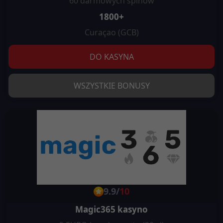
60 darmowych spinów
1800+
Curaçao (GCB)
DO KASYNA
WSZYSTKIE BONUSY
9.9
/
10
Magic365 kasyno