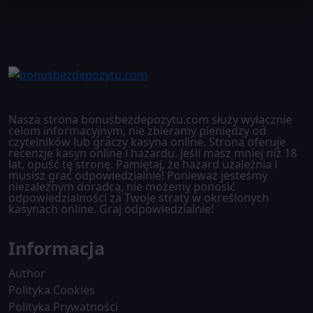
Nasza strona bonusbezdepozytu.com służy wyłącznie
celom informacyjnym, nie zbieramy pieniędzy od
czytelników lub graczy kasyna online. Strona oferuje
recenzje kasyn online i hazardu. Jeśli masz mniej niż 18
lat, opuść tę stronę. Pamiętaj, że hazard uzależnia i
musisz grać odpowiedzialnie! Ponieważ jesteśmy
niezależnym doradcą, nie możemy ponosić
odpowiedzialności za Twoje straty w określonych
kasynach online. Graj odpowiedzialnie!
Informacja
Author
Polityka Cookies
Polityka Prywatności