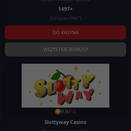
1497+
Curaçao (ANT)
DO KASYNA
WSZYSTKIE BONUSY
9.9
/
10
Slottyway Casino