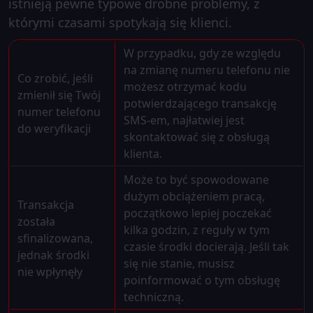
istnieją pewne typowe drobne problemy, z
którymi czasami spotykają się klienci.
W przypadku, gdy ze względu
na zmianę numeru telefonu nie
Co zrobić, jeśli
możesz otrzymać kodu
zmienił się Twój
potwierdzającego transakcję
numer telefonu
SMS-em, najłatwiej jest
do weryfikacji
skontaktować się z obsługą
klienta.
Może to być spowodowane
dużym obciążeniem pracą,
Transakcja
początkowo lepiej poczekać
została
kilka godzin, z reguły w tym
sfinalizowana,
czasie środki docierają. Jeśli tak
jednak środki
się nie stanie, musisz
nie wpłynęły
poinformować o tym obsługę
techniczną.