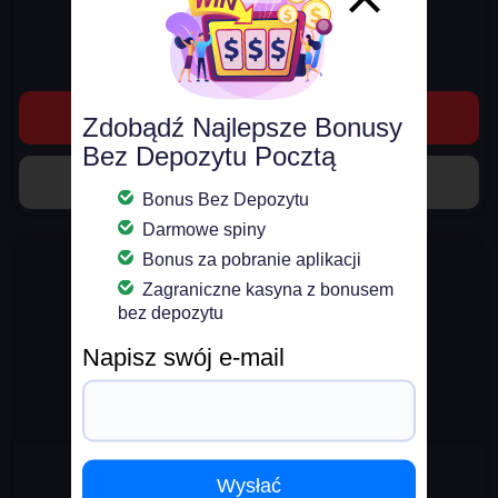
30 darmowych spinów
2500+
DO KASYNA
Zdobądź Najlepsze Bonusy
Bez Depozytu Pocztą
WSZYSTKIE BONUSY
Bonus Bez Depozytu
Darmowe spiny
Bonus za pobranie aplikacji
Zagraniczne kasyna z bonusem
bez depozytu
Napisz swój e-mail
9.3
/
10
Bizzo kasyno
Wysłać
100 darmowych spinów