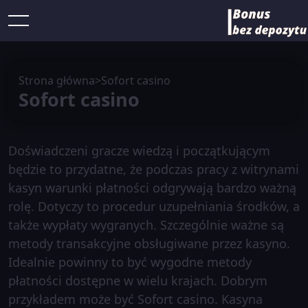
Strona główna
>
Sofort casino
Sloty
Freebet
Darmowa
Darmowe
Inne
Metody
Sofort casino
za
bez
kasa
spiny
bonusy
płatności
darmo
depozytu
Doświadczeni gracze wiedzą i początkującym
będzie to przydatne, że podczas pracy z witrynami
kasyn warunki płatności odgrywają bardzo ważną
rolę. Dotyczy to procedur uzupełniania środków, a
także wypłaty wygranych. Szczególnie ważne są
metody transakcyjne obsługiwane przez kasyno.
Idealnie powinny to być wygodne metody
płatności dostępne w wielu krajach. Dobrym
przykładem może być Sofort casino. Kasyna