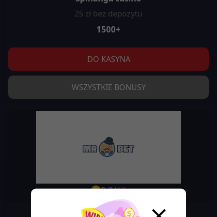
25 zł bez depozytu
1500+
DO KASYNA
WSZYSTKIE BONUSY
9.3
/
10
Mr.Bet Casino