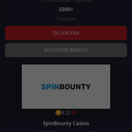
2000+
Curaçao
DO KASYNA
WSZYSTKIE BONUSY
9.2
/
10
SpinBounty Casino