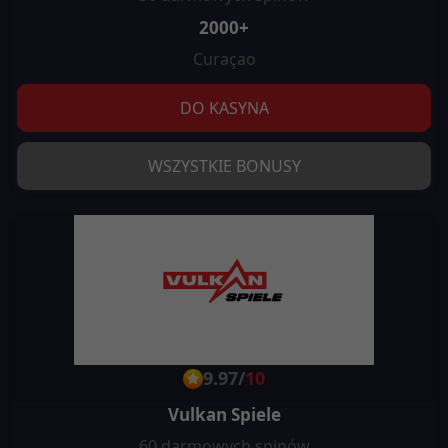
2000+
Curaçao
DO KASYNA
WSZYSTKIE BONUSY
9.97
/
10
Vulkan Spiele
60 darmowych spinów