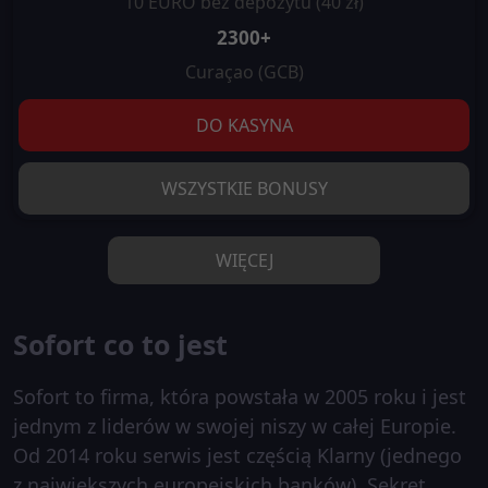
10 EURO bez depozytu (40 zł)
2300+
Curaçao (GCB)
DO KASYNA
WSZYSTKIE BONUSY
WIĘCEJ
Sofort co to jest
Sofort to firma, która powstała w 2005 roku i jest
jednym z liderów w swojej niszy w całej Europie.
Od 2014 roku serwis jest częścią Klarny (jednego
z największych europejskich banków). Sekret