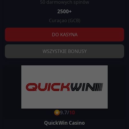
50 darmowych spinów
2500+
Curaçao (GCB)
DO KASYNA
WSZYSTKIE BONUSY
9.7
/
10
QuickWin Casino