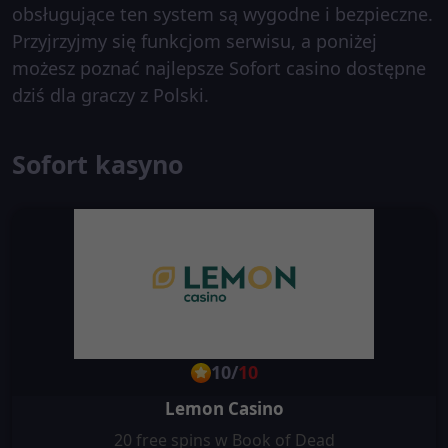
obsługujące ten system są wygodne i bezpieczne.
Przyjrzyjmy się funkcjom serwisu, a poniżej
możesz poznać najlepsze Sofort casino dostępne
dziś dla graczy z Polski.
Sofort kasyno
10
/
10
Lemon Casino
20 free spins w Book of Dead