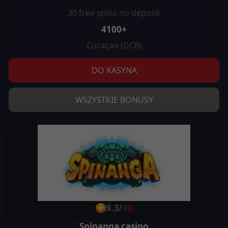
30 free spins no deposit
4100+
Curaçao (GCB)
DO KASYNA
WSZYSTKIE BONUSY
9.3
/
10
Spinanga casino