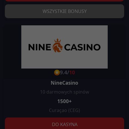
WSZYSTKIE BONUSY
9.4
/
10
NineCasino
10 darmowych spinów
1500+
Curaçao (CEG)
DO KASYNA