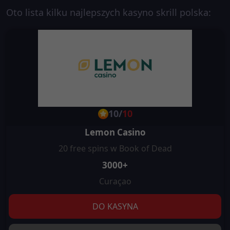
Oto lista kilku najlepszych kasyno skrill polska:
10
/
10
Lemon Casino
20 free spins w Book of Dead
3000+
Curaçao
DO KASYNA