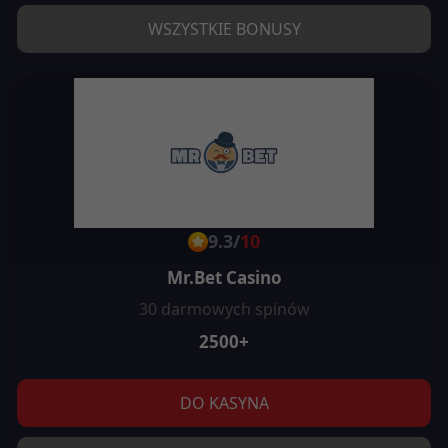
WSZYSTKIE BONUSY
9.3
/
10
Mr.Bet Casino
30 darmowych spinów
2500+
DO KASYNA