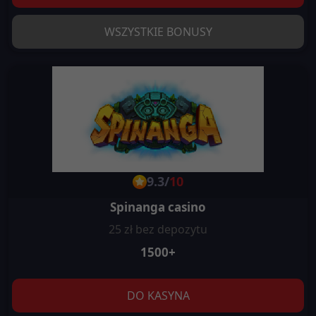
WSZYSTKIE BONUSY
9.3
/
10
Spinanga casino
25 zł bez depozytu
1500+
DO KASYNA