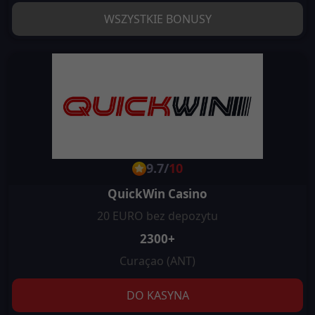
WSZYSTKIE BONUSY
9.7
/
10
QuickWin Casino
20 EURO bez depozytu
2300+
Curaçao (ANT)
DO KASYNA