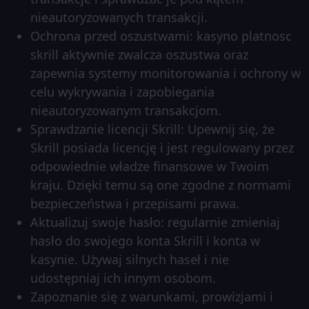
nieautoryzowanych transakcji.
Ochrona przed oszustwami: kasyno platnosc
skrill aktywnie zwalcza oszustwa oraz
zapewnia systemy monitorowania i ochrony w
celu wykrywania i zapobiegania
nieautoryzowanym transakcjom.
Sprawdzanie licencji Skrill: Upewnij się, że
Skrill posiada licencję i jest regulowany przez
odpowiednie władze finansowe w Twoim
kraju. Dzięki temu są one zgodne z normami
bezpieczeństwa i przepisami prawa.
Aktualizuj swoje hasło: regularnie zmieniaj
hasło do swojego konta Skrill i konta w
kasynie. Używaj silnych haseł i nie
udostępniaj ich innym osobom.
Zapoznanie się z warunkami, prowizjami i