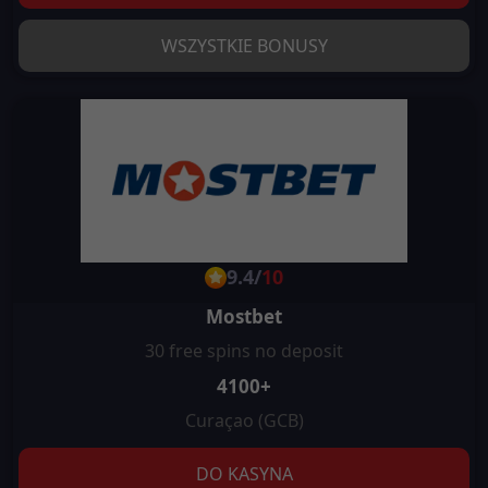
WSZYSTKIE BONUSY
9.4
/
10
Mostbet
30 free spins no deposit
4100+
Curaçao (GCB)
DO KASYNA