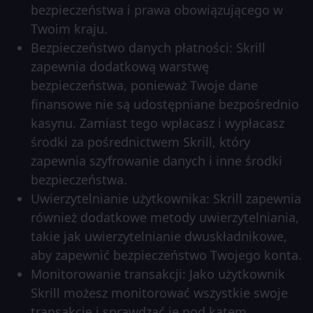
bezpieczeństwa i prawa obowiązującego w
Twoim kraju.
Bezpieczeństwo danych płatności: Skrill
zapewnia dodatkową warstwę
bezpieczeństwa, ponieważ Twoje dane
finansowe nie są udostępniane bezpośrednio
kasynu. Zamiast tego wpłacasz i wypłacasz
środki za pośrednictwem Skrill, który
zapewnia szyfrowanie danych i inne środki
bezpieczeństwa.
Uwierzytelnianie użytkownika: Skrill zapewnia
również dodatkowe metody uwierzytelniania,
takie jak uwierzytelnianie dwuskładnikowe,
aby zapewnić bezpieczeństwo Twojego konta.
Monitorowanie transakcji: Jako użytkownik
Skrill możesz monitorować wszystkie swoje
transakcje i sprawdzać je pod kątem