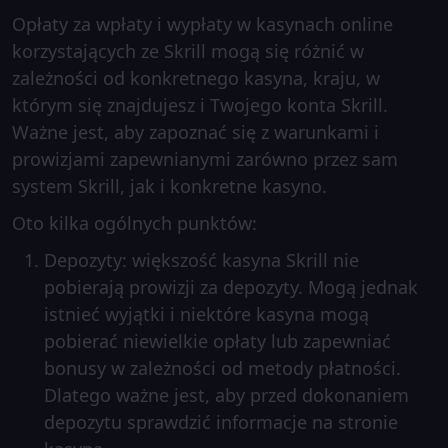
Opłaty za wpłaty i wypłaty w kasynach online
korzystających ze Skrill mogą się różnić w
zależności od konkretnego kasyna, kraju, w
którym się znajdujesz i Twojego konta Skrill.
Ważne jest, aby zapoznać się z warunkami i
prowizjami zapewnianymi zarówno przez sam
system Skrill, jak i konkretne kasyno.
Oto kilka ogólnych punktów:
Depozyty: większość kasyna Skrill nie
pobierają prowizji za depozyty. Mogą jednak
istnieć wyjątki i niektóre kasyna mogą
pobierać niewielkie opłaty lub zapewniać
bonusy w zależności od metody płatności.
Dlatego ważne jest, aby przed dokonaniem
depozytu sprawdzić informacje na stronie