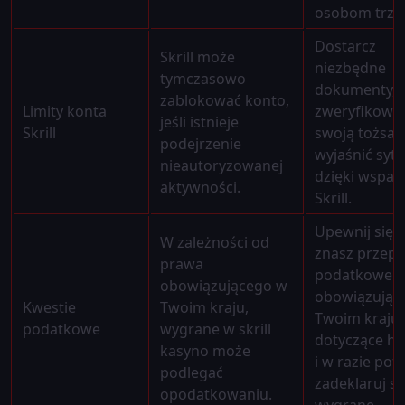
osobom trze
Dostarcz
Skrill może
niezbędne
tymczasowo
dokumenty, 
zablokować konto,
Limity konta
zweryfikowa
jeśli istnieje
Skrill
swoją tożsam
podejrzenie
wyjaśnić sytu
nieautoryzowanej
dzięki wspar
aktywności.
Skrill.
Upewnij się, 
W zależności od
znasz przepi
prawa
podatkowe
obowiązującego w
obowiązując
Kwestie
Twoim kraju,
Twoim kraju
podatkowe
wygrane w skrill
dotyczące h
kasyno może
i w razie pot
podlegać
zadeklaruj s
opodatkowaniu.