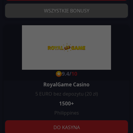
WSZYSTKIE BONUSY
9.4
/
10
RoyalGame Casino
5 EURO bez depozytu (20 zł)
1500+
Philippines
DO KASYNA