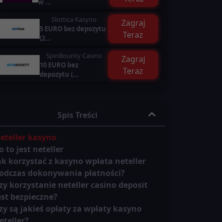
w ...
Slottica Kasyno
Zagraj
5 EURO bez depozytu
Teraz
(2...
SpinBounty Casino
Zagraj
10 EURO bez
Teraz
depozytu (...
Spis Treści
eteller kasyno
o to jest neteller
ak korzystać z kasyno wpłata neteller
odczas dokonywania płatności?
zy korzystanie neteller casino deposit
est bezpieczne?
zy są jakieś opłaty za wpłaty kasyno
eteller?