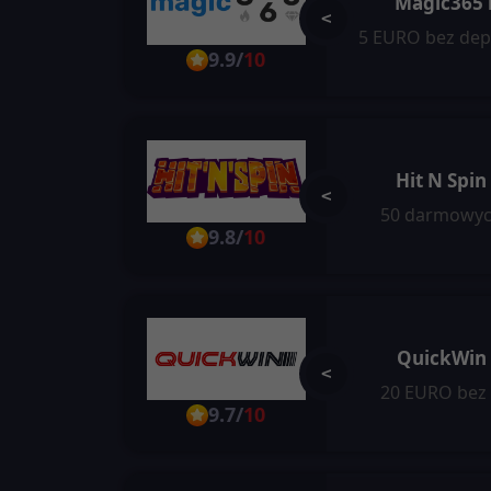
Magic365 
<
5 EURO bez depo
9.9
/
10
Hit N Spin
<
50 darmowyc
9.8
/
10
QuickWin 
<
20 EURO bez
9.7
/
10