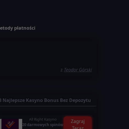
tody płatności
z
Teodor Górski
3 Najlepsze Kasyno Bonus Bez Depozytu
All Right Kasyno
Zagraj
20 darmowych spinów
Teraz