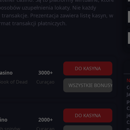
sposobów uzupełnienia lokaty. Nie każdy
ransakcje. Prezentacja zawiera listę kasyn, w
mat transakcji płatniczych.
DO KASYNA
asino
3000+
N
 Book of Dead
Curaçao
WSZYSTKIE BONUSY
C
J
p
C
j
DO KASYNA
ino
2000+
C
h spinów
Curaçao
n