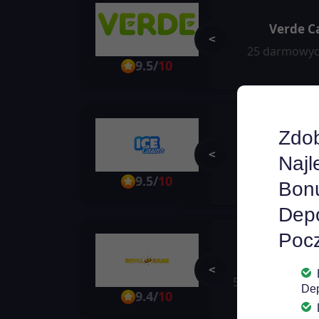
Verde C
<
25 darmowyc
9.5
/
10
Zdo
Ice Ca
<
Najl
25 EURO bez
9.5
/
10
Bon
Dep
Poc
RoyalGame
<
5 EURO bez depo
De
9.4
/
10