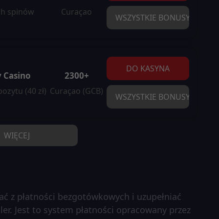
h spinów
Curaçao
WSZYSTKIE BONUSY
DO KASYNA
 Casino
2300+
ozytu (40 zł)
Curaçao (GCB)
WSZYSTKIE BONUSY
WIĘCEJ
ać z płatności bezgotówkowych i uzupełniać
er. Jest to system płatności opracowany przez