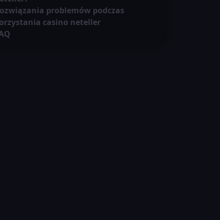
ozwiązania problemów podczas
orzystania casino neteller
AQ