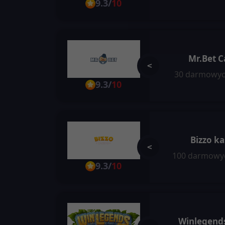
9.3
/
10
Mr.Bet C
<
30 darmowyc
9.3
/
10
Bizzo k
<
100 darmowy
9.3
/
10
Winlegends