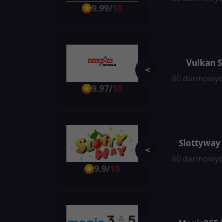
9.99
/
10
Vulkan S
<
60 darmowyc
9.97
/
10
Slottyway
<
60 darmowyc
9.9
/
10