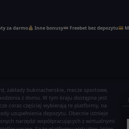
oty za darmo
Inne bonusy
Freebet bez depozytu
Me
ard, zakłady bukmacherskie, mecze sportowe,
hodzenia z domu. W tym kraju dostępna jest
cze coraz częściej wybierają te platformy, na
dy uzupełnienia depozytu. Obecnie istnieje
esnych narzędzi współpracujących z wirtualnymi
eller casino. Są to platformy wirtualne, które